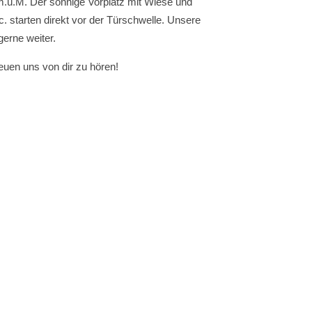
m.ü.M. Der sonnige Vorplatz mit Wiese und
c. starten direkt vor der Türschwelle. Unsere
gerne weiter.
euen uns von dir zu hören!