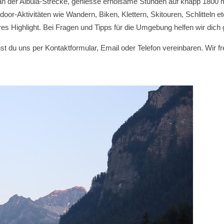
an der Albula-Strecke, geniesse erholsame Stunden auf knapp 1800 
oor-Aktivitäten wie Wandern, Biken, Klettern, Skitouren, Schlitteln et
res Highlight. Bei Fragen und Tipps für die Umgebung helfen wir dich 
du uns per Kontaktformular, Email oder Telefon vereinbaren. Wir fr